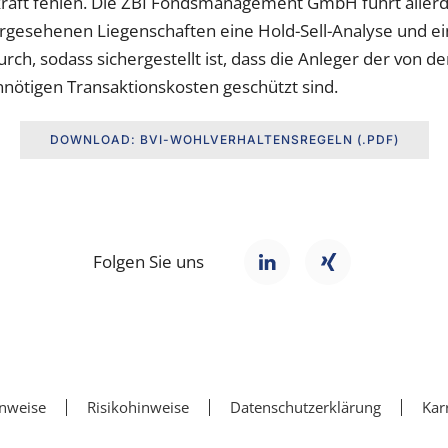
aft fehlen. Die ZBI Fondsmanagement GmbH führt allerd
rgesehenen Liegenschaften eine Hold-Sell-Analyse und e
rch, sodass sichergestellt ist, dass die Anleger der von
nötigen Transaktionskosten geschützt sind.
DOWNLOAD: BVI-WOHLVERHALTENSREGELN (.PDF)
Folgen Sie uns
inweise
Risikohinweise
Datenschutzerklärung
Kar