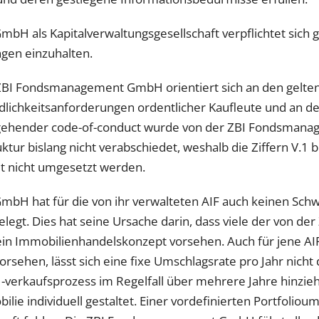
H als Kapitalverwaltungsgesellschaft verpflichtet sich 
gen einzuhalten.
ZBI Fondsmanagement GmbH orientiert sich an den gelte
lichkeitsanforderungen ordentlicher Kaufleute und an d
sgehender code-of-conduct wurde von der ZBI Fondsman
ktur bislang nicht verabschiedet, weshalb die Ziffern V.1 b
t nicht umgesetzt werden.
H hat für die von ihr verwalteten AIF auch keinen Schw
elegt. Dies hat seine Ursache darin, dass viele der von 
in Immobilienhandelskonzept vorsehen. Auch für jene AIF,
ehen, lässt sich eine fixe Umschlagsrate pro Jahr nicht d
verkaufsprozess im Regelfall über mehrere Jahre hinzieht
ie individuell gestaltet. Einer vordefinierten Portfoliou