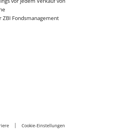
ings vor jedem Verkauf von
ine
 der ZBI Fondsmanagement
riere
Cookie-Einstellungen