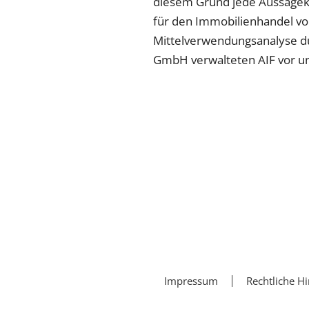
diesem Grund jede Aussagekr
für den Immobilienhandel vo
Mittelverwendungsanalyse du
GmbH verwalteten AIF vor un
Impressum
Rechtliche H