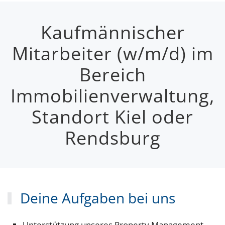
Standort Kiel oder
Kaufmännischer
Rendsburg
Mitarbeiter (w/m/d) im
Bereich
JETZT DIREKT BEWERBEN
Immobilienverwaltung,
Standort Kiel oder
Rendsburg
Deine Aufgaben bei uns
Unterstützung unseres Property Management-